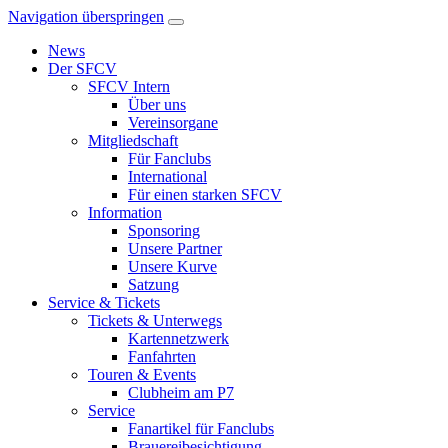
Navigation überspringen
News
Der SFCV
SFCV Intern
Über uns
Vereinsorgane
Mitgliedschaft
Für Fanclubs
International
Für einen starken SFCV
Information
Sponsoring
Unsere Partner
Unsere Kurve
Satzung
Service & Tickets
Tickets & Unterwegs
Kartennetzwerk
Fanfahrten
Touren & Events
Clubheim am P7
Service
Fanartikel für Fanclubs
Brauereibesichtigung