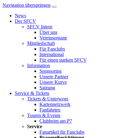
Navigation überspringen
News
Der SFCV
SFCV Intern
Über uns
Vereinsorgane
Mitgliedschaft
Für Fanclubs
International
Für einen starken SFCV
Information
Sponsoring
Unsere Partner
Unsere Kurve
Satzung
Service & Tickets
Tickets & Unterwegs
Kartennetzwerk
Fanfahrten
Touren & Events
Clubheim am P7
Service
Fanartikel für Fanclubs
Brauereibesichtigung