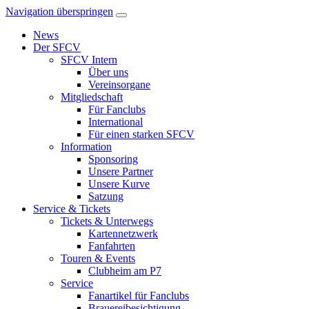
Navigation überspringen
News
Der SFCV
SFCV Intern
Über uns
Vereinsorgane
Mitgliedschaft
Für Fanclubs
International
Für einen starken SFCV
Information
Sponsoring
Unsere Partner
Unsere Kurve
Satzung
Service & Tickets
Tickets & Unterwegs
Kartennetzwerk
Fanfahrten
Touren & Events
Clubheim am P7
Service
Fanartikel für Fanclubs
Brauereibesichtigung