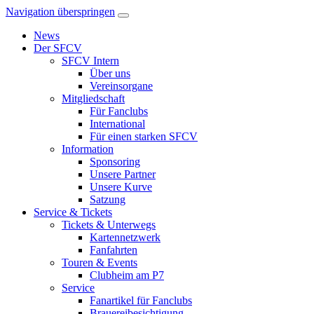
Navigation überspringen
News
Der SFCV
SFCV Intern
Über uns
Vereinsorgane
Mitgliedschaft
Für Fanclubs
International
Für einen starken SFCV
Information
Sponsoring
Unsere Partner
Unsere Kurve
Satzung
Service & Tickets
Tickets & Unterwegs
Kartennetzwerk
Fanfahrten
Touren & Events
Clubheim am P7
Service
Fanartikel für Fanclubs
Brauereibesichtigung