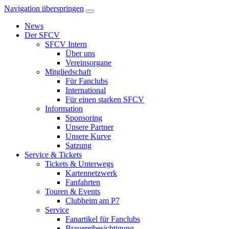
Navigation überspringen
News
Der SFCV
SFCV Intern
Über uns
Vereinsorgane
Mitgliedschaft
Für Fanclubs
International
Für einen starken SFCV
Information
Sponsoring
Unsere Partner
Unsere Kurve
Satzung
Service & Tickets
Tickets & Unterwegs
Kartennetzwerk
Fanfahrten
Touren & Events
Clubheim am P7
Service
Fanartikel für Fanclubs
Brauereibesichtigung