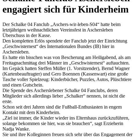
engagiert sich für Kinderheim
Der Schalke 04 Fanclub „Aschers-wir-leben-S04“ hatte beim
letztjährigen weihnachtlichen Vereinsfest in Aschersleben
Überschuss in der Kasse.
Den kompletten Erlös spendete der Fanclub jetzt der Einrichtung
„Geschwisternest“ des Internationalen Bundes (IB) hier in
Aschersleben.
Es hatte ein bisschen was von Bescherung am Heiligabend, als am
Freitagnachmittag drei Männer im „Geschwisternest“ auftauchten.
Im Gepäck hatten Steffen Müller (1. Vorsitzender), Bernd Wagner
(Kartenbeauftragter) und Gero Boennen (Kassenwart) eine große
Tasche voller Spielzeug: Kinderbücher, Puzzles, Autos, Plüschtiere
und einen Gutschein.
Die Spende des Ascherslebener Schalke 04 Fanclubs, deren
Mitglieder sich allerdings lieber „Schalker“ nennen, ist nicht die
erste.
Schon seit drei Jahren sind die Fußball-Enthusiasten in engem
Kontakt mit dem Kinderheim.
„Ziel ist immer, die Kinder wieder ins Elternhaus zurückzuführen,
solange bekommen sie hier, was sie brauchen“, sagt Erzieherin
Nadja Wanke.
Sie und ihre Kolleginnen freuen sich sehr über das Engagement der