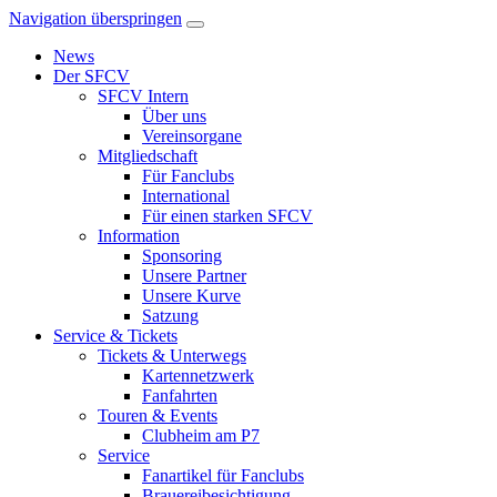
Navigation überspringen
News
Der SFCV
SFCV Intern
Über uns
Vereinsorgane
Mitgliedschaft
Für Fanclubs
International
Für einen starken SFCV
Information
Sponsoring
Unsere Partner
Unsere Kurve
Satzung
Service & Tickets
Tickets & Unterwegs
Kartennetzwerk
Fanfahrten
Touren & Events
Clubheim am P7
Service
Fanartikel für Fanclubs
Brauereibesichtigung