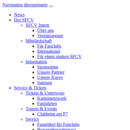
Navigation überspringen
News
Der SFCV
SFCV Intern
Über uns
Vereinsorgane
Mitgliedschaft
Für Fanclubs
International
Für einen starken SFCV
Information
Sponsoring
Unsere Partner
Unsere Kurve
Satzung
Service & Tickets
Tickets & Unterwegs
Kartennetzwerk
Fanfahrten
Touren & Events
Clubheim am P7
Service
Fanartikel für Fanclubs
Brauereibesichtigung