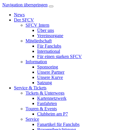
Navigation überspringen
News
Der SFCV
SFCV Intern
Über uns
Vereinsorgane
Mitgliedschaft
Für Fanclubs
International
Für einen starken SFCV
Information
Sponsoring
Unsere Partner
Unsere Kurve
Satzung
Service & Tickets
Tickets & Unterwegs
Kartennetzwerk
Fanfahrten
Touren & Events
Clubheim am P7
Service
Fanartikel für Fanclubs
Brauereibesichtigung