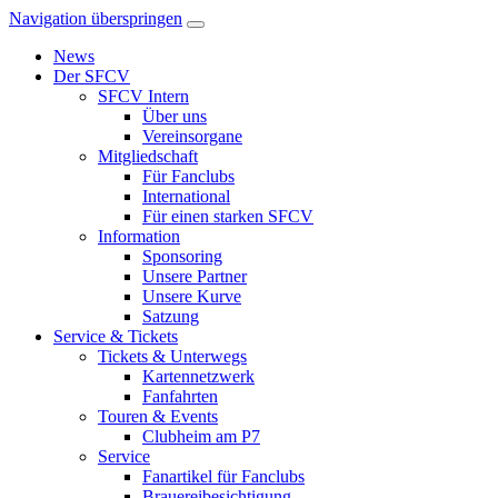
Navigation überspringen
News
Der SFCV
SFCV Intern
Über uns
Vereinsorgane
Mitgliedschaft
Für Fanclubs
International
Für einen starken SFCV
Information
Sponsoring
Unsere Partner
Unsere Kurve
Satzung
Service & Tickets
Tickets & Unterwegs
Kartennetzwerk
Fanfahrten
Touren & Events
Clubheim am P7
Service
Fanartikel für Fanclubs
Brauereibesichtigung