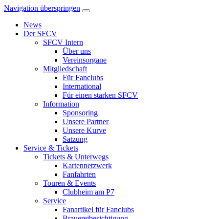
Navigation überspringen
News
Der SFCV
SFCV Intern
Über uns
Vereinsorgane
Mitgliedschaft
Für Fanclubs
International
Für einen starken SFCV
Information
Sponsoring
Unsere Partner
Unsere Kurve
Satzung
Service & Tickets
Tickets & Unterwegs
Kartennetzwerk
Fanfahrten
Touren & Events
Clubheim am P7
Service
Fanartikel für Fanclubs
Brauereibesichtigung