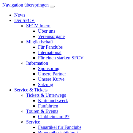
Navigation überspringen
News
Der SFCV
SFCV Intern
Über uns
Vereinsorgane
Mitgliedschaft
Für Fanclubs
International
Für einen starken SFCV
Information
Sponsoring
Unsere Partner
Unsere Kurve
Satzung
Service & Tickets
Tickets & Unterwegs
Kartennetzwerk
Fanfahrten
Touren & Events
Clubheim am P7
Service
Fanartikel für Fanclubs
Brauereibesichtigung