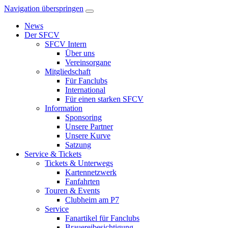
Navigation überspringen
News
Der SFCV
SFCV Intern
Über uns
Vereinsorgane
Mitgliedschaft
Für Fanclubs
International
Für einen starken SFCV
Information
Sponsoring
Unsere Partner
Unsere Kurve
Satzung
Service & Tickets
Tickets & Unterwegs
Kartennetzwerk
Fanfahrten
Touren & Events
Clubheim am P7
Service
Fanartikel für Fanclubs
Brauereibesichtigung