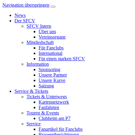
Navigation überspringen
News
Der SFCV
SFCV Intern
Über uns
Vereinsorgane
Mitgliedschaft
Für Fanclubs
International
Für einen starken SFCV
Information
Sponsoring
Unsere Partner
Unsere Kurve
Satzung
Service & Tickets
Tickets & Unterwegs
Kartennetzwerk
Fanfahrten
Touren & Events
Clubheim am P7
Service
Fanartikel für Fanclubs
Brauereibesichtigung