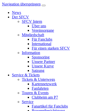
Navigation überspringen
News
Der SFCV
SFCV Intern
Über uns
Vereinsorgane
Mitgliedschaft
Für Fanclubs
International
Für einen starken SFCV
Information
Sponsoring
Unsere Partner
Unsere Kurve
Satzung
Service & Tickets
Tickets & Unterwegs
Kartennetzwerk
Fanfahrten
Touren & Events
Clubheim am P7
Service
Fanartikel für Fanclubs
Brauereibesichtigung