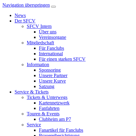
Navigation überspringen
News
Der SFCV
SFCV Intern
Über uns
Vereinsorgane
Mitgliedschaft
Für Fanclubs
International
Für einen starken SFCV
Information
Sponsoring
Unsere Partner
Unsere Kurve
Satzung
Service & Tickets
Tickets & Unterwegs
Kartennetzwerk
Fanfahrten
Touren & Events
Clubheim am P7
Service
Fanartikel für Fanclubs
Brauereibesichtigung