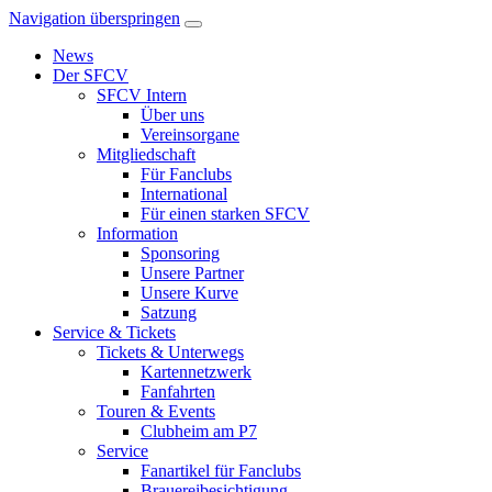
Navigation überspringen
News
Der SFCV
SFCV Intern
Über uns
Vereinsorgane
Mitgliedschaft
Für Fanclubs
International
Für einen starken SFCV
Information
Sponsoring
Unsere Partner
Unsere Kurve
Satzung
Service & Tickets
Tickets & Unterwegs
Kartennetzwerk
Fanfahrten
Touren & Events
Clubheim am P7
Service
Fanartikel für Fanclubs
Brauereibesichtigung