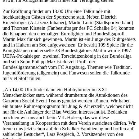
Erwin für Autogramme und Bilder zur Verfügung stehen.
Zur Eröffnung findet um 13.00 Uhr eine Talkrunde mit
hochkarätigen Gästen der Sportszene statt. Neben Dietrich
Rutenkröger (A-Lizenz Inhaber), Martin Lorie (Stadtsportverband)
und Thorsten Kirstein (Fanbeauftrager des FC Schalke 04) konnten
die Knappen den ehemaligen Eurofighter und Bundesligaprofi
Martin Max für sich gewinnen. Martin ist ein Junge des Ruhrgebiets
und in Haltern am See aufgewachsen. Er bestritt 109 Spiele für die
Königsblauen und erzielte 33 Bundesligatore. Martin wurde 1997
UEFA-Pokalsieger, zweimal Torschützenkönig in der Bundesliga
und sein Sohn Philipp Max ist derzeit Profi der
Bundesligamannschaft vom FC Augsburg. Themen wie Tradition,
Jugendförderung (allgemein) und Fanwesen sollen die Talkrunde
mit viel Stoff füllen.
„Ab 14.00 Uhr findet dann ein Hobbyturnier im XXL
Menschenkicker statt, während drumherum die Attraktionen des
Gazprom Social Event Teams genutzt werden können. Wir haben
ein buntes Rahmenprogramm für Jung & Alt erstellt, welches nicht
nur für die Anhänger der Blau Weißen interessant ist. Bedanken
möchten wir uns auch beim VfL Holsen, das wir diese
Veranstaltung in Kooperation mit dem Verein ausrichten dürfen. Wir
freuen uns jetzt schon auf den Schalker Familientag und hoffen auf
zahlreiche Besucher“, Lars Pospiech, 2. Vorsitzender von den