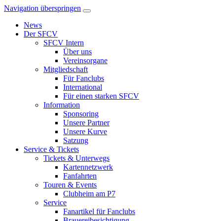
Navigation überspringen
News
Der SFCV
SFCV Intern
Über uns
Vereinsorgane
Mitgliedschaft
Für Fanclubs
International
Für einen starken SFCV
Information
Sponsoring
Unsere Partner
Unsere Kurve
Satzung
Service & Tickets
Tickets & Unterwegs
Kartennetzwerk
Fanfahrten
Touren & Events
Clubheim am P7
Service
Fanartikel für Fanclubs
Brauereibesichtigung