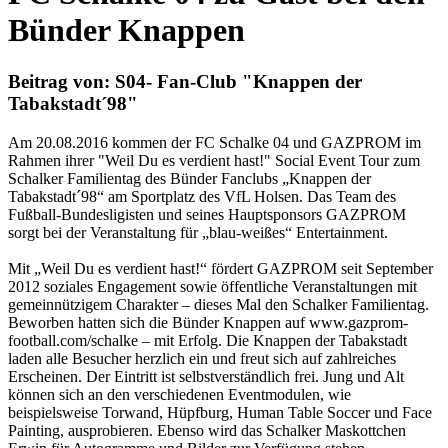
Bünder Knappen
Beitrag von: S04- Fan-Club "Knappen der
Tabakstadt´98"
Am 20.08.2016 kommen der FC Schalke 04 und GAZPROM im
Rahmen ihrer "Weil Du es verdient hast!" Social Event Tour zum
Schalker Familientag des Bünder Fanclubs „Knappen der
Tabakstadt´98“ am Sportplatz des VfL Holsen. Das Team des
Fußball-Bundesligisten und seines Hauptsponsors GAZPROM
sorgt bei der Veranstaltung für „blau-weißes“ Entertainment.
Mit „Weil Du es verdient hast!“ fördert GAZPROM seit September
2012 soziales Engagement sowie öffentliche Veranstaltungen mit
gemeinnützigem Charakter – dieses Mal den Schalker Familientag.
Beworben hatten sich die Bünder Knappen auf www.gazprom-
football.com/schalke – mit Erfolg. Die Knappen der Tabakstadt
laden alle Besucher herzlich ein und freut sich auf zahlreiches
Erscheinen. Der Eintritt ist selbstverständlich frei. Jung und Alt
können sich an den verschiedenen Eventmodulen, wie
beispielsweise Torwand, Hüpfburg, Human Table Soccer und Face
Painting, ausprobieren. Ebenso wird das Schalker Maskottchen