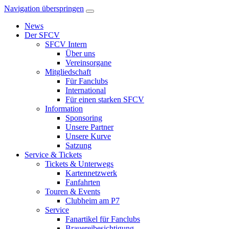
Navigation überspringen
News
Der SFCV
SFCV Intern
Über uns
Vereinsorgane
Mitgliedschaft
Für Fanclubs
International
Für einen starken SFCV
Information
Sponsoring
Unsere Partner
Unsere Kurve
Satzung
Service & Tickets
Tickets & Unterwegs
Kartennetzwerk
Fanfahrten
Touren & Events
Clubheim am P7
Service
Fanartikel für Fanclubs
Brauereibesichtigung