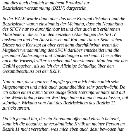
und dies auch deutlich in meinem Protokoll zur
Bezirksleiterversammlung (BZLV) dargestellt.
In der BZLV wurde dann über das neue Konzept diskutiert und die
Bezirksleiter waren einstimmig der Meinung, dass ein Neuanfang
des SFCV nur so durchführbar ist und dies auch mit erfahrenen
Mitarbeitern, die sich in den einzelnen Abteilungen des SFCV
auskennen und den Ausschüssen mit Rat und Tat zur Seite stehen.
Dieses neue Konzept ist aber erst dann durchführbar, wenn die
Mitgliederversammlung des SFCV darüber entscheidet und die
gesamten Änderungen und Umstellungen anerkennt. Dies sollten
auch die Vorwegkritiker so sehen und anerkennen. Man hat mir das
Gefühl gegeben, als sei ich der Alleinige Schuldige über den
Gesamtbeschluss bei der BZLV.
Nun zu mir, diese ganzen Angriffe gegen mich haben mich sehr
Mitgenommen und mich auch gesundheitlich sehr geschwächt. Da
ich schon einen durch Stress ausgelösten Herzinfarkt hatte und auf
eine Wiederholung keinen Wert lege habe ich mich entschlossen, mit
sofortiger Wirkung vom Amt des Bezirksleiters des Bezirks 11
zurückzutreten.
Da ich jemand bin, der ein Ehrenamt offen und ehrlich betreibt,
kann ich die negative, unverständliche Kritik an meiner Person im
Bezirk 11 nicht verstehen, was mich eben auch dazu bewogen hat