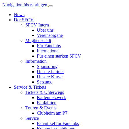
Navigation überspringen
News
Der SFCV
SFCV Intern
Über uns
Vereinsorgane
Mitgliedschaft
Für Fanclubs
International
Für einen starken SFCV
Information
Sponsoring
Unsere Partner
Unsere Kurve
Satzung
Service & Tickets
Tickets & Unterwegs
Kartennetzwerk
Fanfahrten
Touren & Events
Clubheim am P7
Service
Fanartikel für Fanclubs
Brauereibesichtigung