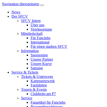
Navigation überspringen
News
Der SFCV
SFCV Intern
Über uns
Vereinsorgane
Mitgliedschaft
Für Fanclubs
International
Für einen starken SFCV
Information
Sponsoring
Unsere Partner
Unsere Kurve
Satzung
Service & Tickets
Tickets & Unterwegs
Kartennetzwerk
Fanfahrten
Touren & Events
Clubheim am P7
Service
Fanartikel für Fanclubs
Brauereibesichtigung