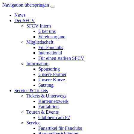
Navigation überspringen
News
Der SFCV
SFCV Intern
Über uns
Vereinsorgane
Mitgliedschaft
Für Fanclubs
International
Für einen starken SFCV
Information
Sponsoring
Unsere Partner
Unsere Kurve
Satzung
Service & Tickets
Tickets & Unterwegs
Kartennetzwerk
Fanfahrten
Touren & Events
Clubheim am P7
Service
Fanartikel für Fanclubs
Brauereibesichtigung