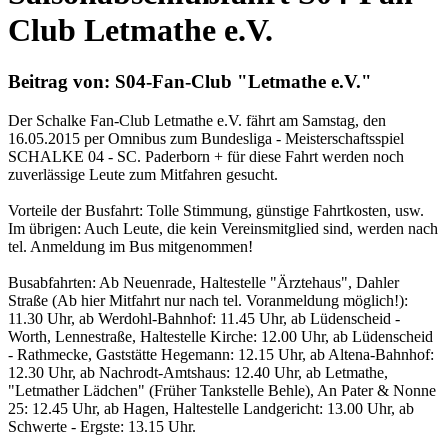
Club Letmathe e.V.
Beitrag von: S04-Fan-Club "Letmathe e.V."
Der Schalke Fan-Club Letmathe e.V. fährt am Samstag, den
16.05.2015 per Omnibus zum Bundesliga - Meisterschaftsspiel
SCHALKE 04 - SC. Paderborn + für diese Fahrt werden noch
zuverlässige Leute zum Mitfahren gesucht.
Vorteile der Busfahrt: Tolle Stimmung, günstige Fahrtkosten, usw.
Im übrigen: Auch Leute, die kein Vereinsmitglied sind, werden nach
tel. Anmeldung im Bus mitgenommen!
Busabfahrten: Ab Neuenrade, Haltestelle "Ärztehaus", Dahler
Straße (Ab hier Mitfahrt nur nach tel. Voranmeldung möglich!):
11.30 Uhr, ab Werdohl-Bahnhof: 11.45 Uhr, ab Lüdenscheid -
Worth, Lennestraße, Haltestelle Kirche: 12.00 Uhr, ab Lüdenscheid
- Rathmecke, Gaststätte Hegemann: 12.15 Uhr, ab Altena-Bahnhof:
12.30 Uhr, ab Nachrodt-Amtshaus: 12.40 Uhr, ab Letmathe,
"Letmather Lädchen" (Früher Tankstelle Behle), An Pater & Nonne
25: 12.45 Uhr, ab Hagen, Haltestelle Landgericht: 13.00 Uhr, ab
Schwerte - Ergste: 13.15 Uhr.