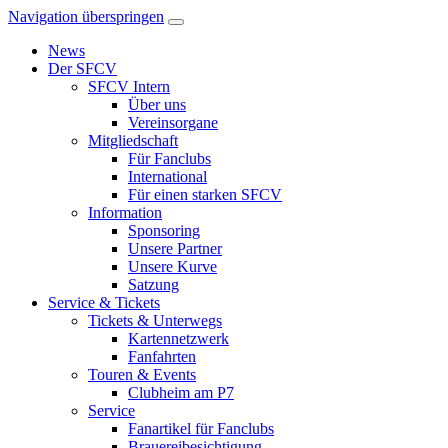
Navigation überspringen
News
Der SFCV
SFCV Intern
Über uns
Vereinsorgane
Mitgliedschaft
Für Fanclubs
International
Für einen starken SFCV
Information
Sponsoring
Unsere Partner
Unsere Kurve
Satzung
Service & Tickets
Tickets & Unterwegs
Kartennetzwerk
Fanfahrten
Touren & Events
Clubheim am P7
Service
Fanartikel für Fanclubs
Brauereibesichtigung