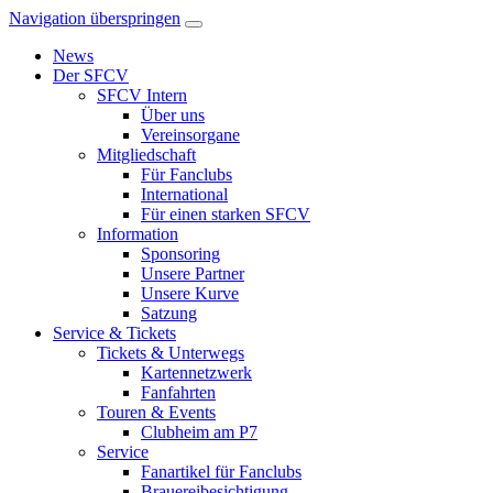
Navigation überspringen
News
Der SFCV
SFCV Intern
Über uns
Vereinsorgane
Mitgliedschaft
Für Fanclubs
International
Für einen starken SFCV
Information
Sponsoring
Unsere Partner
Unsere Kurve
Satzung
Service & Tickets
Tickets & Unterwegs
Kartennetzwerk
Fanfahrten
Touren & Events
Clubheim am P7
Service
Fanartikel für Fanclubs
Brauereibesichtigung