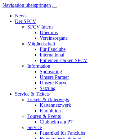
Navigation überspringen
News
Der SFCV
SFCV Intern
Über uns
Vereinsorgane
Mitgliedschaft
Für Fanclubs
International
Für einen starken SFCV
Information
Sponsoring
Unsere Partner
Unsere Kurve
Satzung
Service & Tickets
Tickets & Unterwegs
Kartennetzwerk
Fanfahrten
Touren & Events
Clubheim am P7
Service
Fanartikel für Fanclubs
Brauereibesichtigung