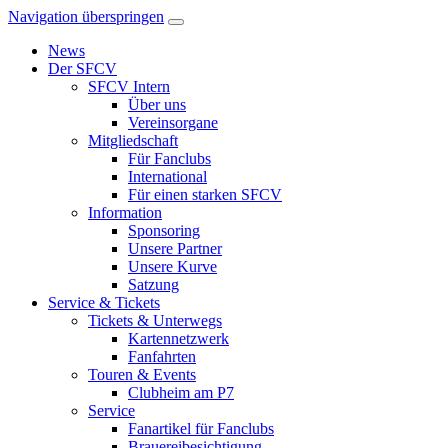
Navigation überspringen
News
Der SFCV
SFCV Intern
Über uns
Vereinsorgane
Mitgliedschaft
Für Fanclubs
International
Für einen starken SFCV
Information
Sponsoring
Unsere Partner
Unsere Kurve
Satzung
Service & Tickets
Tickets & Unterwegs
Kartennetzwerk
Fanfahrten
Touren & Events
Clubheim am P7
Service
Fanartikel für Fanclubs
Brauereibesichtigung