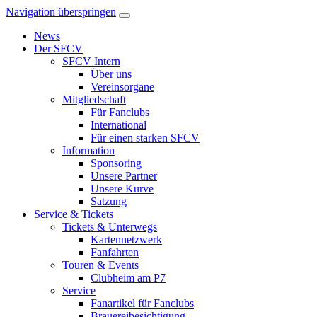
Navigation überspringen
News
Der SFCV
SFCV Intern
Über uns
Vereinsorgane
Mitgliedschaft
Für Fanclubs
International
Für einen starken SFCV
Information
Sponsoring
Unsere Partner
Unsere Kurve
Satzung
Service & Tickets
Tickets & Unterwegs
Kartennetzwerk
Fanfahrten
Touren & Events
Clubheim am P7
Service
Fanartikel für Fanclubs
Brauereibesichtigung