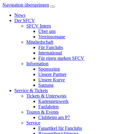
Navigation überspringen
News
Der SFCV
SFCV Intern
Über uns
Vereinsorgane
Mitgliedschaft
Für Fanclubs
International
Für einen starken SFCV
Information
Sponsoring
Unsere Partner
Unsere Kurve
Satzung
Service & Tickets
Tickets & Unterwegs
Kartennetzwerk
Fanfahrten
Touren & Events
Clubheim am P7
Service
Fanartikel für Fanclubs
Brauereibesichtigung