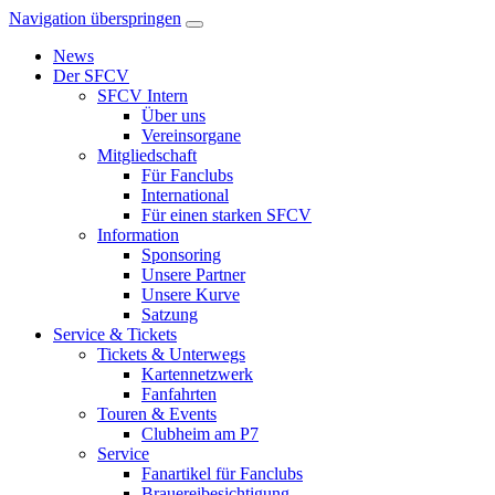
Navigation überspringen
News
Der SFCV
SFCV Intern
Über uns
Vereinsorgane
Mitgliedschaft
Für Fanclubs
International
Für einen starken SFCV
Information
Sponsoring
Unsere Partner
Unsere Kurve
Satzung
Service & Tickets
Tickets & Unterwegs
Kartennetzwerk
Fanfahrten
Touren & Events
Clubheim am P7
Service
Fanartikel für Fanclubs
Brauereibesichtigung