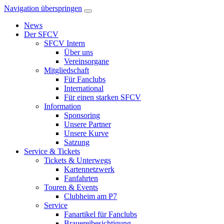
Navigation überspringen
News
Der SFCV
SFCV Intern
Über uns
Vereinsorgane
Mitgliedschaft
Für Fanclubs
International
Für einen starken SFCV
Information
Sponsoring
Unsere Partner
Unsere Kurve
Satzung
Service & Tickets
Tickets & Unterwegs
Kartennetzwerk
Fanfahrten
Touren & Events
Clubheim am P7
Service
Fanartikel für Fanclubs
Brauereibesichtigung