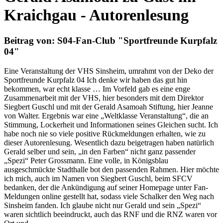
Kraichgau - Autorenlesung
Beitrag von: S04-Fan-Club "Sportfreunde Kurpfalz
04"
Eine Veranstaltung der VHS Sinsheim, umrahmt von der Deko der
Sportfreunde Kurpfalz 04 Ich denke wir haben das gut hin
bekommen, war echt klasse … Im Vorfeld gab es eine enge
Zusammenarbeit mit der VHS, hier besonders mit dem Direktor
Siegbert Guschl und mit der Gerald Asamoah Stiftung, hier Jeanne
von Walter. Ergebnis war eine „Weltklasse Veranstaltung“, die an
Stimmung, Lockerheit und Informationen seines Gleichen sucht. Ich
habe noch nie so viele positive Rückmeldungen erhalten, wie zu
dieser Autorenlesung. Wesentlich dazu beigetragen haben natürlich
Gerald selber und sein, „in den Farben“ nicht ganz passender
„Spezi“ Peter Grossmann. Eine volle, in Königsblau
ausgeschmückte Stadthalle bot den passenden Rahmen. Hier möchte
ich mich, auch im Namen von Siegbert Guschl, beim SFCV
bedanken, der die Ankündigung auf seiner Homepage unter Fan-
Meldungen online gestellt hat, sodass viele Schalker den Weg nach
Sinsheim fanden. Ich glaube nicht nur Gerald und sein „Spezi“
waren sichtlich beeindruckt, auch das RNF und die RNZ waren vor