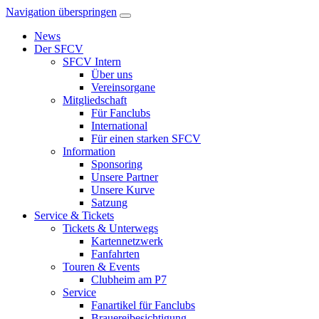
Navigation überspringen
News
Der SFCV
SFCV Intern
Über uns
Vereinsorgane
Mitgliedschaft
Für Fanclubs
International
Für einen starken SFCV
Information
Sponsoring
Unsere Partner
Unsere Kurve
Satzung
Service & Tickets
Tickets & Unterwegs
Kartennetzwerk
Fanfahrten
Touren & Events
Clubheim am P7
Service
Fanartikel für Fanclubs
Brauereibesichtigung