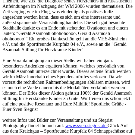
Themen, wie z.B. die Diagnose seines Herzfehlers und rassistischen
Anfeindungen im Nachgang der WM 2006 wurden thematisiert. Die
Zeit verging wie im Flug, was eindeutig als positives Indiz
angesehen werden kann, dass es sich um eine interessante und
äußerst spannende Veranstaltung handelte. Die sehr gut besuchte
Stadthalle dankte es am Ende mit stehenden Ovationen und einem
lauten: "Gerald Asamoah ohohohoooo, Gerald Asamoah
ohohooooo!" Ein großes Dankeschön geht an die VHS-Sinsheim
e.V. und die Sportfreunde Kurpfalz 04 e.V., sowie an die "Gerald
Asamoah Stiftung für Herzkranke Kinder".
Eine Vorankündigung an dieser Stelle: wir haben ein ganz
besonderes Andenken ergattern können, welches persönlich von
Gerald Asamoah unterzeichnet wurde. Dieses seltene Stück werden
wir im März innerhalb eines Spendenaufrufes verlosen. Da wir
vorerst die rechtlichen Rahmenbedingungen abklären müssen, wird
es noch eine Weile dauern bis die Modalitäten verkündet werden
können. Der Erlös dieser Aktion geht zu 100% der Gerald Asamoah
Stiftung für Herzkranke Kinder zu Gute. Wir freuen uns schon jetzt
auf eine positive Resonanz und Eure Mithilfe! Sportliche Grüße -
Euer Sven Siegrist
weitere Infos und Bilder zur Veranstaltung und zu Siegrist
Photography findet Ihr auch auf:
www.sven-siegrist.de
Glück Auf
aus dem Kraichgau – Sportfreunde Kurpfalz 04 Schnappschüsse auf