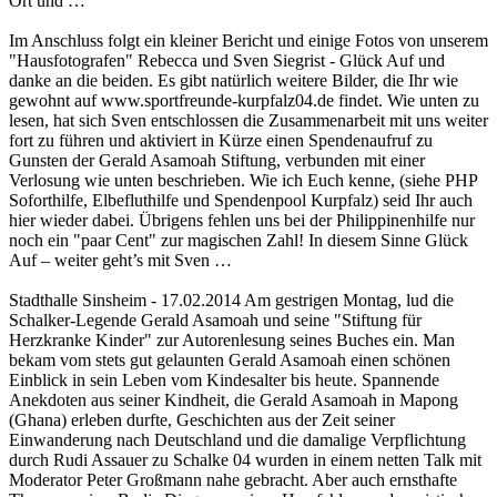
Ort und …
Im Anschluss folgt ein kleiner Bericht und einige Fotos von unserem
"Hausfotografen" Rebecca und Sven Siegrist - Glück Auf und
danke an die beiden. Es gibt natürlich weitere Bilder, die Ihr wie
gewohnt auf www.sportfreunde-kurpfalz04.de findet. Wie unten zu
lesen, hat sich Sven entschlossen die Zusammenarbeit mit uns weiter
fort zu führen und aktiviert in Kürze einen Spendenaufruf zu
Gunsten der Gerald Asamoah Stiftung, verbunden mit einer
Verlosung wie unten beschrieben. Wie ich Euch kenne, (siehe PHP
Soforthilfe, Elbefluthilfe und Spendenpool Kurpfalz) seid Ihr auch
hier wieder dabei. Übrigens fehlen uns bei der Philippinenhilfe nur
noch ein "paar Cent" zur magischen Zahl! In diesem Sinne Glück
Auf – weiter geht’s mit Sven …
Stadthalle Sinsheim - 17.02.2014 Am gestrigen Montag, lud die
Schalker-Legende Gerald Asamoah und seine "Stiftung für
Herzkranke Kinder" zur Autorenlesung seines Buches ein. Man
bekam vom stets gut gelaunten Gerald Asamoah einen schönen
Einblick in sein Leben vom Kindesalter bis heute. Spannende
Anekdoten aus seiner Kindheit, die Gerald Asamoah in Mapong
(Ghana) erleben durfte, Geschichten aus der Zeit seiner
Einwanderung nach Deutschland und die damalige Verpflichtung
durch Rudi Assauer zu Schalke 04 wurden in einem netten Talk mit
Moderator Peter Großmann nahe gebracht. Aber auch ernsthafte