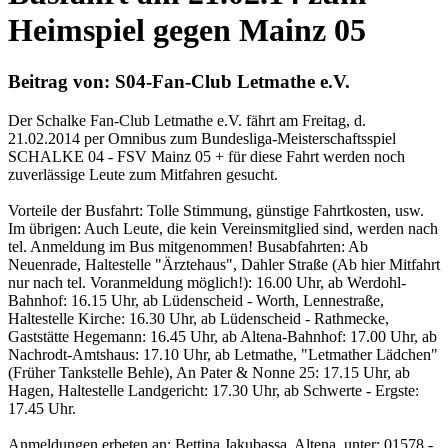
Heimspiel gegen Mainz 05
Beitrag von: S04-Fan-Club Letmathe e.V.
Der Schalke Fan-Club Letmathe e.V. fährt am Freitag, d.
21.02.2014 per Omnibus zum Bundesliga-Meisterschaftsspiel
SCHALKE 04 - FSV Mainz 05 + für diese Fahrt werden noch
zuverlässige Leute zum Mitfahren gesucht.
Vorteile der Busfahrt: Tolle Stimmung, günstige Fahrtkosten, usw.
Im übrigen: Auch Leute, die kein Vereinsmitglied sind, werden nach
tel. Anmeldung im Bus mitgenommen! Busabfahrten: Ab
Neuenrade, Haltestelle "Ärztehaus", Dahler Straße (Ab hier Mitfahrt
nur nach tel. Voranmeldung möglich!): 16.00 Uhr, ab Werdohl-
Bahnhof: 16.15 Uhr, ab Lüdenscheid - Worth, Lennestraße,
Haltestelle Kirche: 16.30 Uhr, ab Lüdenscheid - Rathmecke,
Gaststätte Hegemann: 16.45 Uhr, ab Altena-Bahnhof: 17.00 Uhr, ab
Nachrodt-Amtshaus: 17.10 Uhr, ab Letmathe, "Letmather Lädchen"
(Früher Tankstelle Behle), An Pater & Nonne 25: 17.15 Uhr, ab
Hagen, Haltestelle Landgericht: 17.30 Uhr, ab Schwerte - Ergste:
17.45 Uhr.
Anmeldungen erbeten an: Bettina Jakubassa, Altena, unter: 01578 -