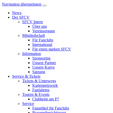
Navigation überspringen
News
Der SFCV
SFCV Intern
Über uns
Vereinsorgane
Mitgliedschaft
Für Fanclubs
International
Für einen starken SFCV
Information
Sponsoring
Unsere Partner
Unsere Kurve
Satzung
Service & Tickets
Tickets & Unterwegs
Kartennetzwerk
Fanfahrten
Touren & Events
Clubheim am P7
Service
Fanartikel für Fanclubs
Brauereibesichtigung