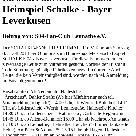
Heimspiel Schalke - Bayer
Leverkusen
Beitrag von: S04-Fan-Club Letmathe e.V.
Der SCHALKE-FANCLUB LETMATHE e.V. fährt am Samstag,
d. 31.08.2013 per Omnibus zum Bundesliga-Meisterschaftsspiel
SCHALKE 04 - Bayer Leverkusen für diese Fahrt werden noch
zuverlässige Leute zum Mitfahren gesucht. Vorteile der Busfahrt:
Tolle Stimmung, günstige Fahrtkosten, usw. Im übrigen: Auch
Leute, die kein Vereinsmitglied sind, werden nach tel. Anmeldung
im Bus mitgenommen!
Busabfahrten: Ab Neuenrade, Haltestelle
"Ärztehaus", Dahler Straße (Ab hier Mitfahrt nur nach tel.
Voranmeldung möglich!): 14.00 Uhr, ab Werdohl-Bahnhof: 14.15
Uhr, ab Lüdenscheid - Worth, Lennestraße, Haltestelle Kirche:
14.30 Uhr, ab Lüdenscheid - Rathmecke, Gaststätte Hegemann:
14.45 Uhr, ab Altena-Bahnhof: 15.00 Uhr, ab Nachrodt-Amtshaus:
15.10 Uhr, ab Letmathe, "Letmather Lädchen" (Früher Tankstelle
Behle), An Pater & Nonne 25: 15.15 Uhr, ab Hagen, Haltestelle
Landgericht: 15.30 Uhr, ab Schwerte - Ergste: 15.45 Uhr.