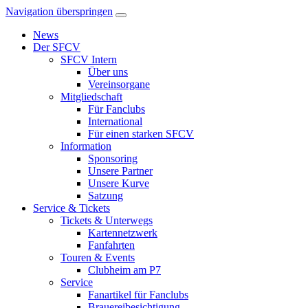
Navigation überspringen
News
Der SFCV
SFCV Intern
Über uns
Vereinsorgane
Mitgliedschaft
Für Fanclubs
International
Für einen starken SFCV
Information
Sponsoring
Unsere Partner
Unsere Kurve
Satzung
Service & Tickets
Tickets & Unterwegs
Kartennetzwerk
Fanfahrten
Touren & Events
Clubheim am P7
Service
Fanartikel für Fanclubs
Brauereibesichtigung