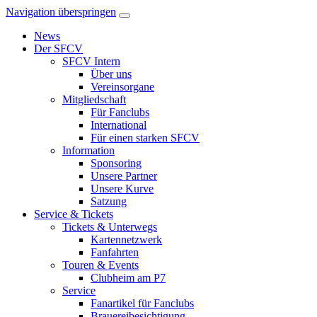
Navigation überspringen
News
Der SFCV
SFCV Intern
Über uns
Vereinsorgane
Mitgliedschaft
Für Fanclubs
International
Für einen starken SFCV
Information
Sponsoring
Unsere Partner
Unsere Kurve
Satzung
Service & Tickets
Tickets & Unterwegs
Kartennetzwerk
Fanfahrten
Touren & Events
Clubheim am P7
Service
Fanartikel für Fanclubs
Brauereibesichtigung