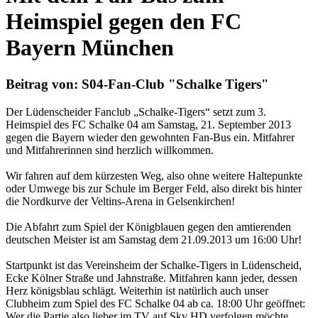
Heimspiel gegen den FC
Bayern München
Beitrag von: S04-Fan-Club "Schalke Tigers"
Der Lüdenscheider Fanclub „Schalke-Tigers“ setzt zum 3.
Heimspiel des FC Schalke 04 am Samstag, 21. September 2013
gegen die Bayern wieder den gewohnten Fan-Bus ein. Mitfahrer
und Mitfahrerinnen sind herzlich willkommen.
Wir fahren auf dem kürzesten Weg, also ohne weitere Haltepunkte
oder Umwege bis zur Schule im Berger Feld, also direkt bis hinter
die Nordkurve der Veltins-Arena in Gelsenkirchen!
Die Abfahrt zum Spiel der Königblauen gegen den amtierenden
deutschen Meister ist am Samstag dem 21.09.2013 um 16:00 Uhr!
Startpunkt ist das Vereinsheim der Schalke-Tigers in Lüdenscheid,
Ecke Kölner Straße und Jahnstraße. Mitfahren kann jeder, dessen
Herz königsblau schlägt. Weiterhin ist natürlich auch unser
Clubheim zum Spiel des FC Schalke 04 ab ca. 18:00 Uhr geöffnet:
Wer die Partie also lieber im TV auf Sky HD verfolgen möchte,