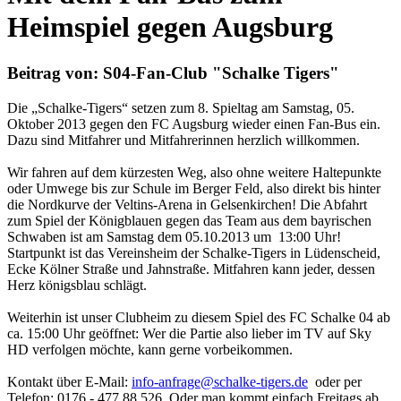
Heimspiel gegen Augsburg
Beitrag von: S04-Fan-Club "Schalke Tigers"
Die „Schalke-Tigers“ setzen zum 8. Spieltag am Samstag, 05.
Oktober 2013 gegen den FC Augsburg wieder einen Fan-Bus ein.
Dazu sind Mitfahrer und Mitfahrerinnen herzlich willkommen.
Wir fahren auf dem kürzesten Weg, also ohne weitere Haltepunkte
oder Umwege bis zur Schule im Berger Feld, also direkt bis hinter
die Nordkurve der Veltins-Arena in Gelsenkirchen! Die Abfahrt
zum Spiel der Königblauen gegen das Team aus dem bayrischen
Schwaben ist am Samstag dem 05.10.2013 um 13:00 Uhr!
Startpunkt ist das Vereinsheim der Schalke-Tigers in Lüdenscheid,
Ecke Kölner Straße und Jahnstraße. Mitfahren kann jeder, dessen
Herz königsblau schlägt.
Weiterhin ist unser Clubheim zu diesem Spiel des FC Schalke 04 ab
ca. 15:00 Uhr geöffnet: Wer die Partie also lieber im TV auf Sky
HD verfolgen möchte, kann gerne vorbeikommen.
Kontakt über E-Mail:
info-anfrage@schalke-tigers.de
oder per
Telefon: 0176 - 477 88 526. Oder man kommt einfach Freitags ab