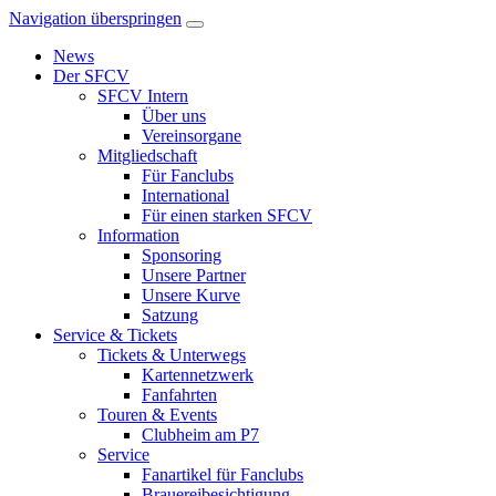
Navigation überspringen
News
Der SFCV
SFCV Intern
Über uns
Vereinsorgane
Mitgliedschaft
Für Fanclubs
International
Für einen starken SFCV
Information
Sponsoring
Unsere Partner
Unsere Kurve
Satzung
Service & Tickets
Tickets & Unterwegs
Kartennetzwerk
Fanfahrten
Touren & Events
Clubheim am P7
Service
Fanartikel für Fanclubs
Brauereibesichtigung