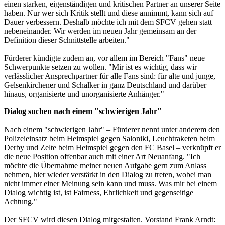
einen starken, eigenständigen und kritischen Partner an unserer Seite
haben. Nur wer sich Kritik stellt und diese annimmt, kann sich auf
Dauer verbessern. Deshalb möchte ich mit dem SFCV gehen statt
nebeneinander. Wir werden im neuen Jahr gemeinsam an der
Definition dieser Schnittstelle arbeiten."
Fürderer kündigte zudem an, vor allem im Bereich "Fans" neue
Schwerpunkte setzen zu wollen. "Mir ist es wichtig, dass wir
verlässlicher Ansprechpartner für alle Fans sind: für alte und junge,
Gelsenkirchener und Schalker in ganz Deutschland und darüber
hinaus, organisierte und unorganisierte Anhänger."
Dialog suchen nach einem "schwierigen Jahr"
Nach einem "schwierigen Jahr" – Fürderer nennt unter anderem den
Polizeieinsatz beim Heimspiel gegen Saloniki, Leuchtraketen beim
Derby und Zelte beim Heimspiel gegen den FC Basel – verknüpft er
die neue Position offenbar auch mit einer Art Neuanfang. "Ich
möchte die Übernahme meiner neuen Aufgabe gern zum Anlass
nehmen, hier wieder verstärkt in den Dialog zu treten, wobei man
nicht immer einer Meinung sein kann und muss. Was mir bei einem
Dialog wichtig ist, ist Fairness, Ehrlichkeit und gegenseitige
Achtung."
Der SFCV wird diesen Dialog mitgestalten. Vorstand Frank Arndt: