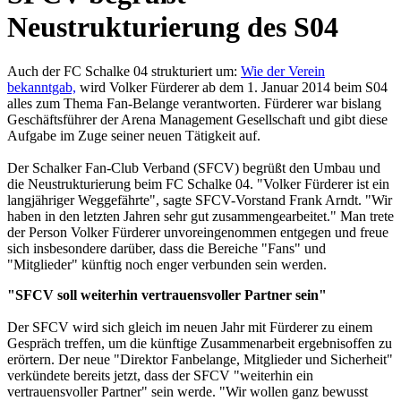
Neustrukturierung des S04
Auch der FC Schalke 04 strukturiert um:
Wie der Verein
bekanntgab,
wird Volker Fürderer ab dem 1. Januar 2014 beim S04
alles zum Thema Fan-Belange verantworten. Fürderer war bislang
Geschäftsführer der Arena Management Gesellschaft und gibt diese
Aufgabe im Zuge seiner neuen Tätigkeit auf.
Der Schalker Fan-Club Verband (SFCV) begrüßt den Umbau und
die Neustrukturierung beim FC Schalke 04. "Volker Fürderer ist ein
langjähriger Weggefährte", sagte SFCV-Vorstand Frank Arndt. "Wir
haben in den letzten Jahren sehr gut zusammengearbeitet." Man trete
der Person Volker Fürderer unvoreingenommen entgegen und freue
sich insbesondere darüber, dass die Bereiche "Fans" und
"Mitglieder" künftig noch enger verbunden sein werden.
"SFCV soll weiterhin vertrauensvoller Partner sein"
Der SFCV wird sich gleich im neuen Jahr mit Fürderer zu einem
Gespräch treffen, um die künftige Zusammenarbeit ergebnisoffen zu
erörtern. Der neue "Direktor Fanbelange, Mitglieder und Sicherheit"
verkündete bereits jetzt, dass der SFCV "weiterhin ein
vertrauensvoller Partner" sein werde. "Wir wollen ganz bewusst