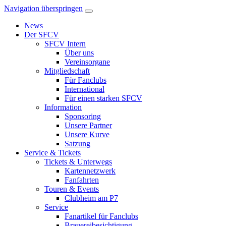
Navigation überspringen
News
Der SFCV
SFCV Intern
Über uns
Vereinsorgane
Mitgliedschaft
Für Fanclubs
International
Für einen starken SFCV
Information
Sponsoring
Unsere Partner
Unsere Kurve
Satzung
Service & Tickets
Tickets & Unterwegs
Kartennetzwerk
Fanfahrten
Touren & Events
Clubheim am P7
Service
Fanartikel für Fanclubs
Brauereibesichtigung