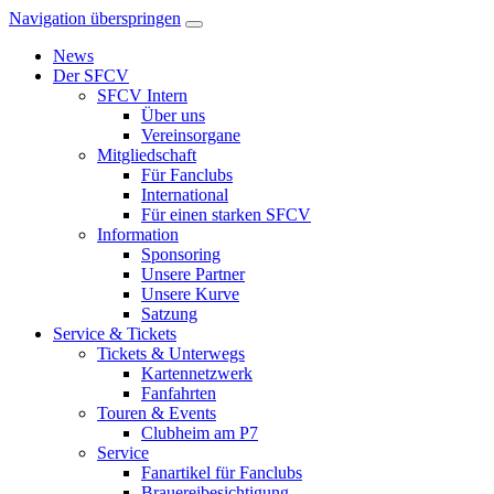
Navigation überspringen
News
Der SFCV
SFCV Intern
Über uns
Vereinsorgane
Mitgliedschaft
Für Fanclubs
International
Für einen starken SFCV
Information
Sponsoring
Unsere Partner
Unsere Kurve
Satzung
Service & Tickets
Tickets & Unterwegs
Kartennetzwerk
Fanfahrten
Touren & Events
Clubheim am P7
Service
Fanartikel für Fanclubs
Brauereibesichtigung