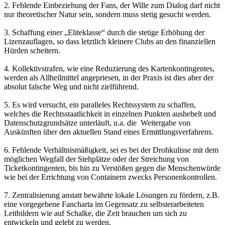
2. Fehlende Einbeziehung der Fans, der Wille zum Dialog darf nicht
nur theoretischer Natur sein, sondern muss stetig gesucht werden.
3. Schaffung einer „Eliteklasse“ durch die stetige Erhöhung der
Lizenzauflagen, so dass letztlich kleinere Clubs an den finanziellen
Hürden scheitern.
4. Kollektivstrafen, wie eine Reduzierung des Kartenkontingentes,
werden als Allheilmittel angepriesen, in der Praxis ist dies aber der
absolut falsche Weg und nicht zielführend.
5. Es wird versucht, ein paralleles Rechtssystem zu schaffen,
welches die Rechtsstaatlichkeit in einzelnen Punkten aushebelt und
Datenschutzgrundsätze unterläuft, u.a. die Weitergabe von
Auskünften über den aktuellen Stand eines Ermittlungsverfahrens.
6. Fehlende Verhältnismäßigkeit, sei es bei der Drohkulisse mit dem
möglichen Wegfall der Stehplätze oder der Streichung von
Ticketkontingenten, bis hin zu Verstößen gegen die Menschenwürde
wie bei der Errichtung von Containern zwecks Personenkontrollen.
7. Zentralisierung anstatt bewährte lokale Lösungen zu fördern, z.B.
eine vorgegebene Fancharta im Gegensatz zu selbsterarbeiteten
Leitbildern wie auf Schalke, die Zeit brauchen um sich zu
entwickeln und gelebt zu werden.