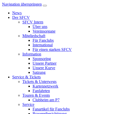
Navigation überspringen
News
Der SFCV
SFCV Intern
Über uns
Vereinsorgane
Mitgliedschaft
Für Fanclubs
International
Für einen starken SFCV
Information
Sponsoring
Unsere Partner
Unsere Kurve
Satzung
Service & Tickets
Tickets & Unterwegs
Kartennetzwerk
Fanfahrten
Touren & Events
Clubheim am P7
Service
Fanartikel für Fanclubs
Brauereibesichtigung