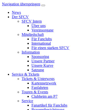
Navigation überspringen
News
Der SFCV
SFCV Intern
Über uns
Vereinsorgane
Mitgliedschaft
Für Fanclubs
International
Für einen starken SFCV
Information
Sponsoring
Unsere Partner
Unsere Kurve
Satzung
Service & Tickets
Tickets & Unterwegs
Kartennetzwerk
Fanfahrten
Touren & Events
Clubheim am P7
Service
Fanartikel für Fanclubs
Brauereibesichtigung