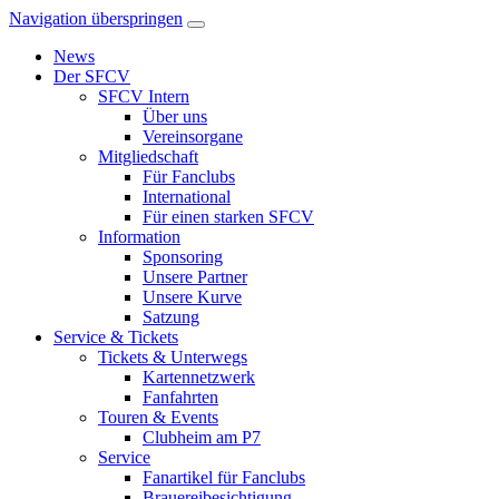
Navigation überspringen
News
Der SFCV
SFCV Intern
Über uns
Vereinsorgane
Mitgliedschaft
Für Fanclubs
International
Für einen starken SFCV
Information
Sponsoring
Unsere Partner
Unsere Kurve
Satzung
Service & Tickets
Tickets & Unterwegs
Kartennetzwerk
Fanfahrten
Touren & Events
Clubheim am P7
Service
Fanartikel für Fanclubs
Brauereibesichtigung