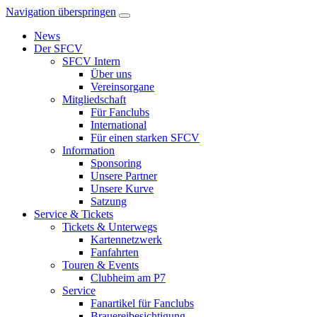
Navigation überspringen
News
Der SFCV
SFCV Intern
Über uns
Vereinsorgane
Mitgliedschaft
Für Fanclubs
International
Für einen starken SFCV
Information
Sponsoring
Unsere Partner
Unsere Kurve
Satzung
Service & Tickets
Tickets & Unterwegs
Kartennetzwerk
Fanfahrten
Touren & Events
Clubheim am P7
Service
Fanartikel für Fanclubs
Brauereibesichtigung