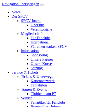
Navigation überspringen
News
Der SFCV
SFCV Intern
Über uns
Vereinsorgane
Mitgliedschaft
Für Fanclubs
International
Für einen starken SFCV
Information
Sponsoring
Unsere Partner
Unsere Kurve
Satzung
Service & Tickets
Tickets & Unterwegs
Kartennetzwerk
Fanfahrten
Touren & Events
Clubheim am P7
Service
Fanartikel für Fanclubs
Brauereibesichtigung