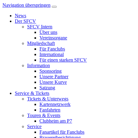
Navigation überspringen
News
Der SFCV
SFCV Intern
Über uns
Vereinsorgane
Mitgliedschaft
Für Fanclubs
International
Für einen starken SFCV
Information
Sponsoring
Unsere Partner
Unsere Kurve
Satzung
Service & Tickets
Tickets & Unterwegs
Kartennetzwerk
Fanfahrten
Touren & Events
Clubheim am P7
Service
Fanartikel für Fanclubs
Brauereibesichtigung