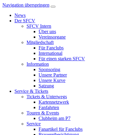
Navigation überspringen
News
Der SFCV
SFCV Intern
Über uns
Vereinsorgane
Mitgliedschaft
Für Fanclubs
International
Für einen starken SFCV
Information
Sponsoring
Unsere Partner
Unsere Kurve
Satzung
Service & Tickets
Tickets & Unterwegs
Kartennetzwerk
Fanfahrten
Touren & Events
Clubheim am P7
Service
Fanartikel für Fanclubs
Brauereibesichtigung