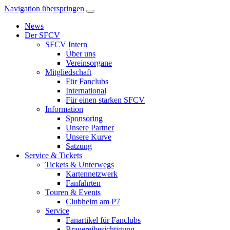
Navigation überspringen
News
Der SFCV
SFCV Intern
Über uns
Vereinsorgane
Mitgliedschaft
Für Fanclubs
International
Für einen starken SFCV
Information
Sponsoring
Unsere Partner
Unsere Kurve
Satzung
Service & Tickets
Tickets & Unterwegs
Kartennetzwerk
Fanfahrten
Touren & Events
Clubheim am P7
Service
Fanartikel für Fanclubs
Brauereibesichtigung