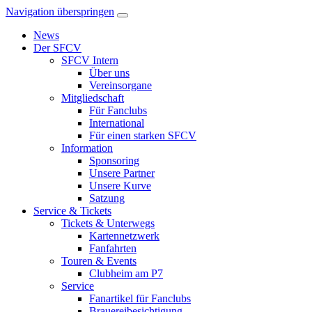
Navigation überspringen
News
Der SFCV
SFCV Intern
Über uns
Vereinsorgane
Mitgliedschaft
Für Fanclubs
International
Für einen starken SFCV
Information
Sponsoring
Unsere Partner
Unsere Kurve
Satzung
Service & Tickets
Tickets & Unterwegs
Kartennetzwerk
Fanfahrten
Touren & Events
Clubheim am P7
Service
Fanartikel für Fanclubs
Brauereibesichtigung