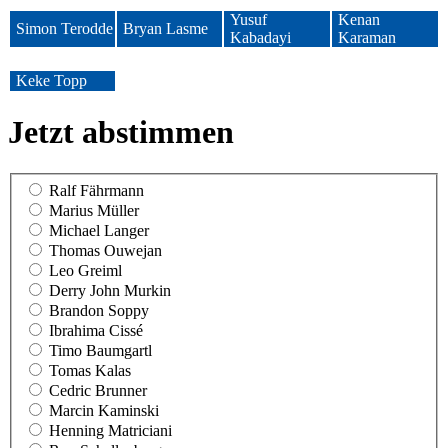
Yusuf
Kenan
Simon Terodde
Bryan Lasme
Kabadayi
Karaman
Keke Topp
Jetzt abstimmen
Ralf Fährmann
Marius Müller
Michael Langer
Thomas Ouwejan
Leo Greiml
Derry John Murkin
Brandon Soppy
Ibrahima Cissé
Timo Baumgartl
Tomas Kalas
Cedric Brunner
Marcin Kaminski
Henning Matriciani