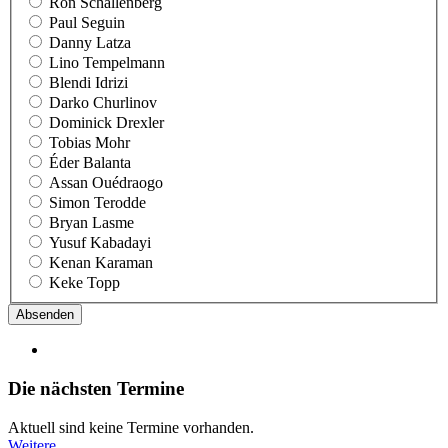
Ron Schallenberg
Paul Seguin
Danny Latza
Lino Tempelmann
Blendi Idrizi
Darko Churlinov
Dominick Drexler
Tobias Mohr
Éder Balanta
Assan Ouédraogo
Simon Terodde
Bryan Lasme
Yusuf Kabadayi
Kenan Karaman
Keke Topp
Absenden
Die nächsten Termine
Aktuell sind keine Termine vorhanden.
Weitere