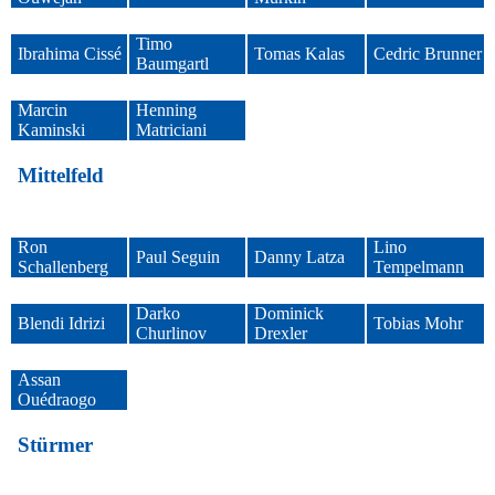
Timo
Ibrahima Cissé
Tomas Kalas
Cedric Brunner
Baumgartl
Marcin
Henning
Kaminski
Matriciani
Mittelfeld
Ron
Lino
Paul Seguin
Danny Latza
Schallenberg
Tempelmann
Darko
Dominick
Blendi Idrizi
Tobias Mohr
Churlinov
Drexler
Assan
Ouédraogo
Stürmer