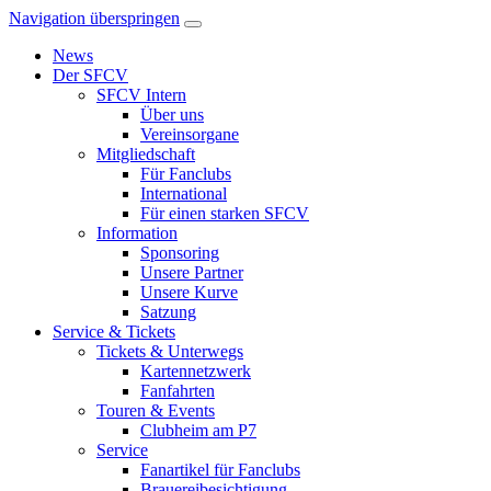
Navigation überspringen
News
Der SFCV
SFCV Intern
Über uns
Vereinsorgane
Mitgliedschaft
Für Fanclubs
International
Für einen starken SFCV
Information
Sponsoring
Unsere Partner
Unsere Kurve
Satzung
Service & Tickets
Tickets & Unterwegs
Kartennetzwerk
Fanfahrten
Touren & Events
Clubheim am P7
Service
Fanartikel für Fanclubs
Brauereibesichtigung