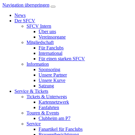
Navigation überspringen
News
Der SFCV
SFCV Intern
Über uns
Vereinsorgane
Mitgliedschaft
Für Fanclubs
International
Für einen starken SFCV
Information
Sponsoring
Unsere Partner
Unsere Kurve
Satzung
Service & Tickets
Tickets & Unterwegs
Kartennetzwerk
Fanfahrten
Touren & Events
Clubheim am P7
Service
Fanartikel für Fanclubs
Brauereibesichtigung