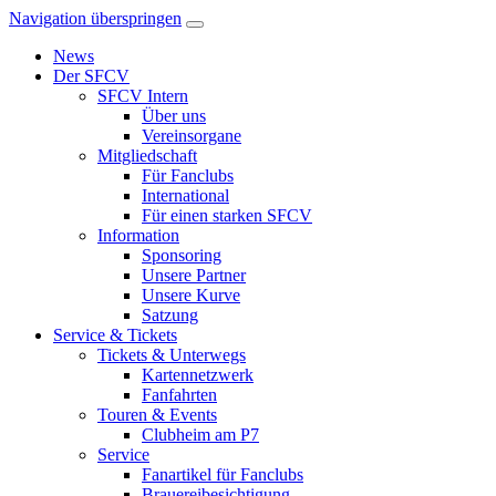
Navigation überspringen
News
Der SFCV
SFCV Intern
Über uns
Vereinsorgane
Mitgliedschaft
Für Fanclubs
International
Für einen starken SFCV
Information
Sponsoring
Unsere Partner
Unsere Kurve
Satzung
Service & Tickets
Tickets & Unterwegs
Kartennetzwerk
Fanfahrten
Touren & Events
Clubheim am P7
Service
Fanartikel für Fanclubs
Brauereibesichtigung